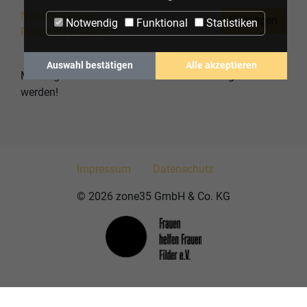
Neu registrieren
Einloggen
Notwendig
Funktional
Statistiken
Passwort vergessen
Auswahl bestätigen
Alle akzeptieren
Mit "*" gekennzeichnete Felder müssen ausgefüllt
werden!
Impressum
Datenschutz
© 2026 zone35 GmbH & Co. KG